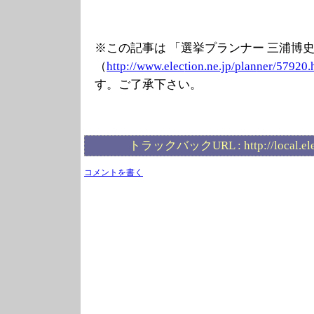
※この記事は 「選挙プランナー 三浦博
（
http://www.elec
tion.ne.jp/plan
ner/57920.
す。ご了承下さい。
トラックバックURL :
http://local.e
コメントを書く