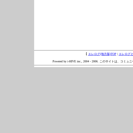
【
エレログ(地方版)TOP
|
エレログ
Powered by i-HIVE inc., 2004 - 2006. このサイトは