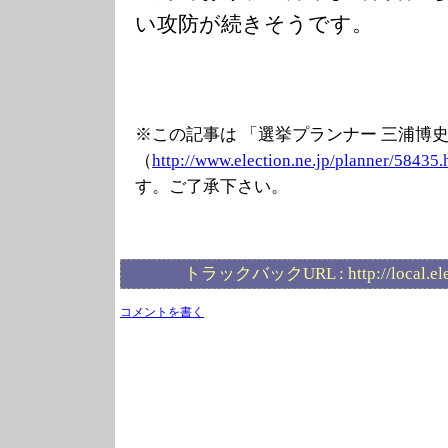
い攻防が続きそうです。
※この記事は 「選挙プランナー 三浦博
（
http://www.elec
tion.ne.jp/plan
ner/58435.
す。ご了承下さい。
トラックバックURL :
http://local.e
コメントを書く