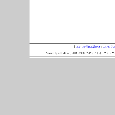
【
エレログ(地方版)TOP
|
エレログ
Powered by i-HIVE inc., 2004 - 2006. このサイトは