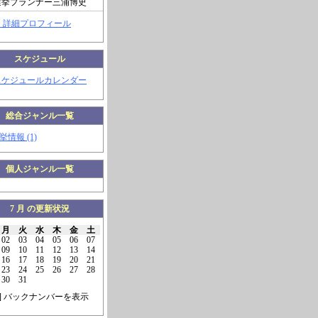
選挙プランナー三浦博史
> 詳細プロフィール
スケジュール
スケジュールカレンダー
総合ジャンル一覧
挙情報 (1)
個人ジャンル一覧
7 月 の更新状況
月
火
水
木
金
土
02
03
04
05
06
07
09
10
11
12
13
14
16
17
18
19
20
21
23
24
25
26
27
28
30
31
] バックナンバーを表示