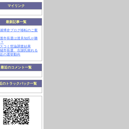
マイリンク
最新記事一覧
三浦博史ブログ移転のご案
名護市長選は渡具知氏が勝
か？
マスコミ世論調査結果
南城市長選、古謝氏敗れる
最近の選挙動向
最近のコメント一覧
近のトラックバック一覧