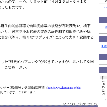
めたもので、一応、サミット前（４月２６日～６月１０
定したものです。
>
ん麻生内閣総辞職で自民党総裁の後継が石破茂氏や、橋下
ったり、民主党小沢代表の突然の辞任劇で岡田克也氏や鳩
代表交代等々、様々な“サプライズ”によって大きく変動する
■ 選
うした“歴史的ハプニング”が起きていますが、果たして次回
？ ご笑覧下さい。
日
01
08
15
ランナー 三浦博史の選挙戦最新事情（
http://www.elec
tion.ne.jp/plan
22
複しています。ご了承下さい。
29
[
+
コメント (0)
トラックバック (0)