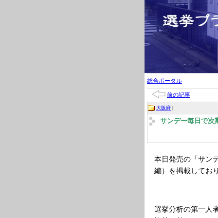
総合ポータル
前の記事
大阪府
|
サンデー毎日で次
本日発売の「サン
編）を掲載してお
選挙分析の第一人