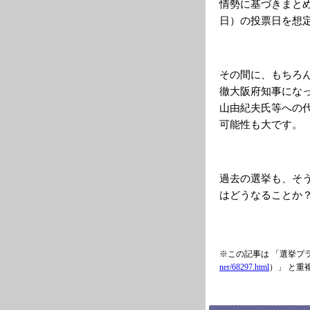
情勢に基づきまと
日）の投票日を想
その間に、もちろ
徹大阪府知事にな
山由紀夫氏等への
可能性も大です。
過去の選挙も、そ
はどうなることか
※この記事は 「選挙プ
ner/68297.html
）」 と重