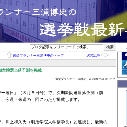
次の記事
選挙プランナー三浦博史のトップ
期衆院選当落予測を掲載
選挙プランナー三浦博史
at 2009/2/23 10:13:32
デー毎日」（３月８日号）で、次期衆院選当落予測（前
り、今週・来週の二回にわたり掲載します。
者、川上和久氏（明治学院大学副学長）と連携し、最新の