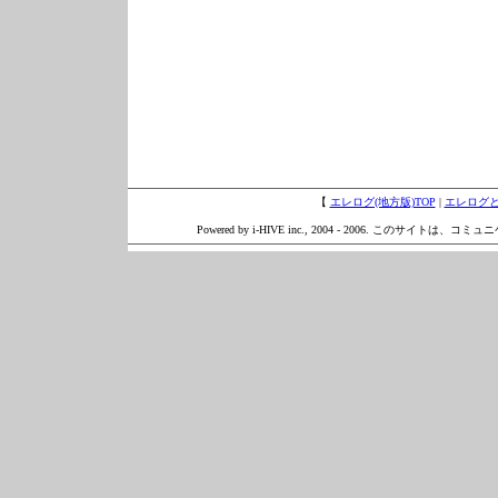
【
エレログ(地方版)TOP
|
エレログ
Powered by i-HIVE inc., 2004 - 2006. このサイトは