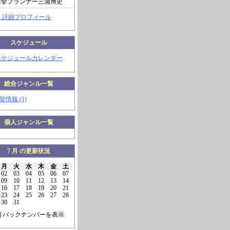
選挙プランナー三浦博史
> 詳細プロフィール
スケジュール
スケジュールカレンダー
総合ジャンル一覧
挙情報 (1)
個人ジャンル一覧
7 月 の更新状況
月
火
水
木
金
土
02
03
04
05
06
07
09
10
11
12
13
14
16
17
18
19
20
21
23
24
25
26
27
28
30
31
] バックナンバーを表示