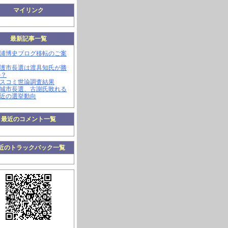
マイリンク
最新記事一覧
三浦博史ブログ移転のご案
名護市長選は渡具知氏が勝
か？
マスコミ世論調査結果
南城市長選、古謝氏敗れる
最近の選挙動向
最近のコメント一覧
近のトラックバック一覧