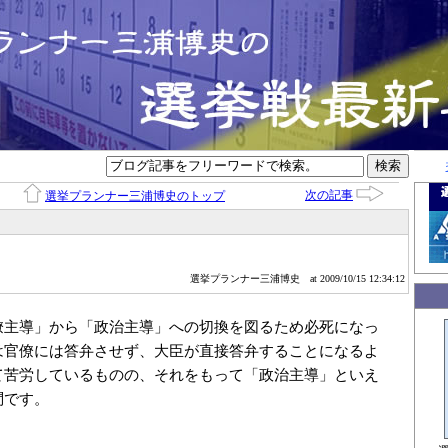
次の記事
選挙プランナー三浦博史のトップ
選挙プランナー三浦博史
at 2009/10/15 12:34:12
僚主導」から「政治主導」への切換を図るため必死になっ
は官僚には答弁させず、大臣が直接答弁することになるよ
て苦労しているものの、それをもって「政治主導」といえ
問です。