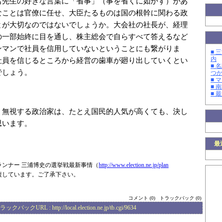
名先生の好きな言葉に「省事」（事を省くに如かず）があ
なことは官僚に任せ、大臣たるものは国の根幹に関わる政
とが大切なのではないでしょうか。大会社の社長が、経理
の一部始終に目を通し、株主総会で自らすべて答えるなど
ンマンで社員を信用していないということにも繋がりま
■ 
内
社員を信じるところから経営の歯車が廻り出していくとい
■ 
でしょう。
つ
■ 
■ 
■ 
・無視する政治家は、たとえ国民的人気が高くても、決し
思います。
最
ランナー 三浦博史の選挙戦最新事情（
http://www.elec
tion.ne.jp/plan
複しています。ご了承下さい。
コメント (0)
トラックバック (0)
ラックバックURL :
http://local.election.ne.jp/tb.cgi/9634