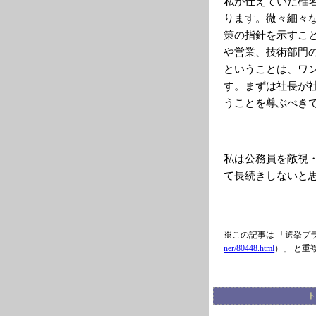
私が仕えていた椎
ります。微々細々
策の指針を示すこ
や営業、技術部門
ということは、ワ
す。まずは社長が
うことを尊ぶべき
私は公務員を敵視
て長続きしないと
※この記事は 「選挙プ
ner/80448.html
）」 と重
ト