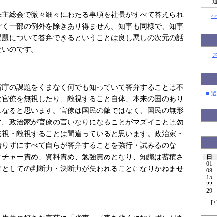
株主総会で微々細々にわたる事項を社長がすべて答えられ
>
ごく一部の例外を除きあり得ません。知事も同様で、知事
問題について答弁できるということは良し悪しの次元の話
ないのです。
省庁の課題をくまなく何でも知っていて答弁することは不
■ 選
は官僚を無視したり、敵視すること自体、本来の国のあり
になると思います。官僚は国民の敵ではなく、国民の無形
す。政治家が官僚の言いなりになることがマズイことは勿
無視・敵視することは間違っていると思います。政治家・
借りずにすべて自らが答弁することを強行・試みるのな
クチャー責め、資料責め、勉強責めとなり、知識は蓄積さ
日
01
家としての判断力・決断力が失われることになりかねませ
08
15
22
29
[
+