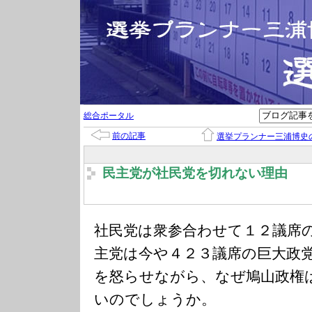
総合ポータル
前の記事
選挙プランナー三浦博史
民主党が社民党を切れない理由
社民党は衆参合わせて１２議席
主党は今や４２３議席の巨大政
を怒らせながら、なぜ鳩山政権
いのでしょうか。