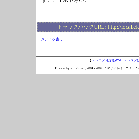
す。ご了承下さい。
トラックバックURL :
http://local.e
コメントを書く
【
エレログ(地方版)TOP
|
エレログ
Powered by i-HIVE inc., 2004 - 2006. このサイトは