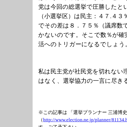
党は今回の総選挙で圧勝したと
（小選挙区）は民主：４７.４３
でその差は８．７５％（議席数
かないのです。そこで数％が確
活へのトリガーになるでしょう
私は民主党が社民党を切れない
はなく、選挙協力の一言に尽き
※この記事は 「選挙プランナー 三浦博
（
http://www.elec
tion.ne.jp/plan
ner/81134.