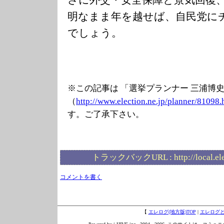
明なまま年を越せば、自民党に
でしょう。
※この記事は 「選挙プランナー 三浦博
（
http://www.elec
tion.ne.jp/plan
ner/81098.
す。ご了承下さい。
トラックバックURL :
http://local.e
コメントを書く
【
エレログ(地方版)TOP
|
エレログ