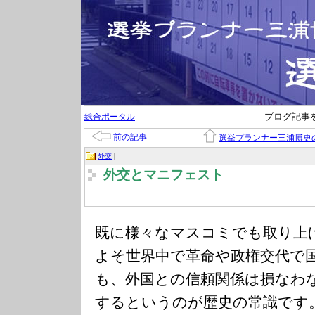
総合ポータル
前の記事
選挙プランナー三浦博史
外交
|
外交とマニフェスト
既に様々なマスコミでも取り上
よそ世界中で革命や政権交代で
も、外国との信頼関係は損なわ
するというのが歴史の常識です