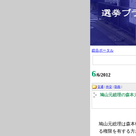
総合ポータル
6
/6/2012
交通
|
外交
|
防衛
|
鳩山元総理の森本
鳩山元総理は森本
る権限を有する方