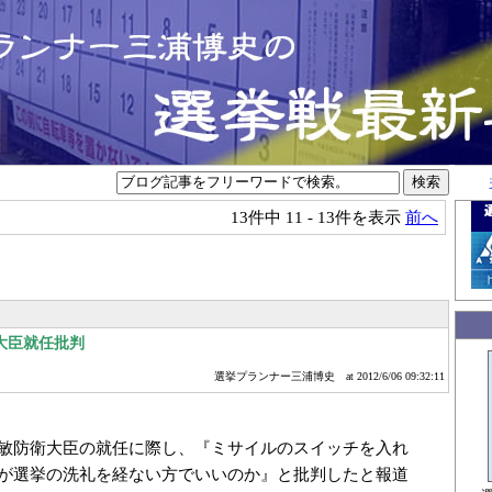
13件中
11 - 13件を表示
前へ
大臣就任批判
選挙プランナー三浦博史
at 2012/6/06 09:32:11
敏防衛大臣の就任に際し、『ミサイルのスイッチを入れ
が選挙の洗礼を経ない方でいいのか』と批判したと報道