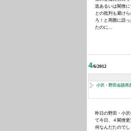
迭あるいは閣僚に
との批判も避けら
ろ！と周囲に語っ
たのに…
4
/6/2012
小沢・野田会談再
昨日の野田・小沢
て今日、４閣僚更
何なんだたのでし