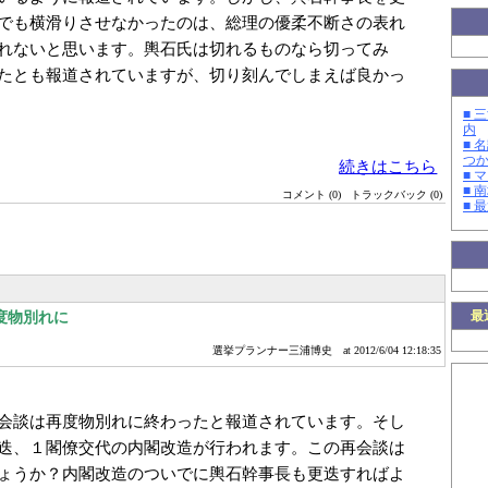
でも横滑りさせなかったのは、総理の優柔不断さの表れ
れないと思います。輿石氏は切れるものなら切ってみ
たとも報道されていますが、切り刻んでしまえば良かっ
■ 
内
■ 
つ
続きはこちら
■ 
■ 
コメント (0)
トラックバック (0)
■ 
最
度物別れに
選挙プランナー三浦博史
at 2012/6/04 12:18:35
会談は再度物別れに終わったと報道されています。そし
迭、１閣僚交代の内閣改造が行われます。この再会談は
ょうか？内閣改造のついでに輿石幹事長も更迭すればよ