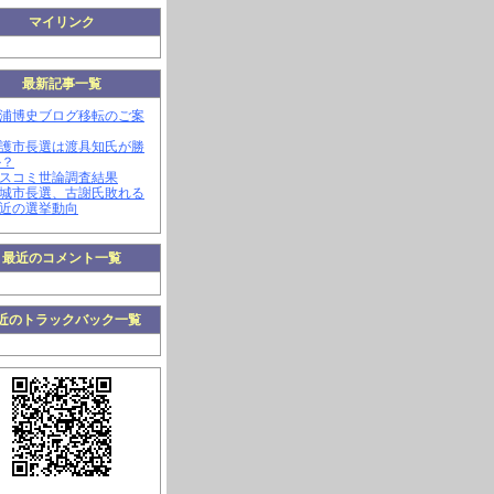
マイリンク
最新記事一覧
三浦博史ブログ移転のご案
名護市長選は渡具知氏が勝
か？
マスコミ世論調査結果
南城市長選、古謝氏敗れる
最近の選挙動向
最近のコメント一覧
近のトラックバック一覧