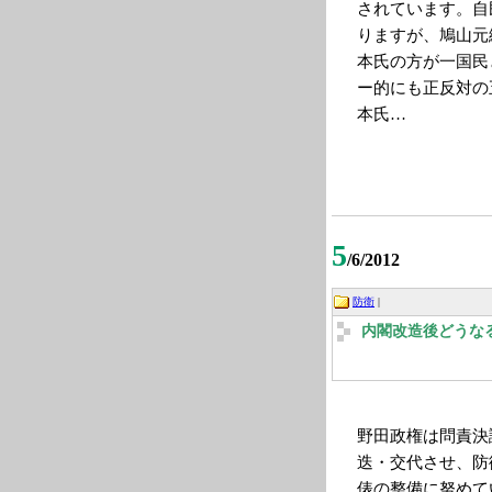
されています。自
りますが、鳩山元
本氏の方が一国民
ー的にも正反対の
本氏…
5
/6/2012
防衛
|
内閣改造後どうな
野田政権は問責決
迭・交代させ、防
俵の整備に努めて