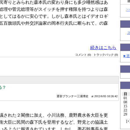
民寄りとみられた森本氏の変わり身にも多少唖然感はあ
総理や菅元総理等がスイッチを押す権限を持つよりは森
>
としてはるかに安心です。しかし森本氏とはイデオロギ
五百旗頭氏や外交評論家の岡本行夫氏に断られて、の森
続きはこちら
コメント (0)
トラックバック (0)
■ 選
る？
日
選挙プランナー三浦博史
at 2012/6/05 10:26:42
01
08
15
22
29
議された２閣僚に加え、小川法務、鹿野農水各大臣を更
[
+
衛大臣に民間の森下氏を登用するなど、野党との協議土
いるように報道されています。しかし、輿石幹事長を更