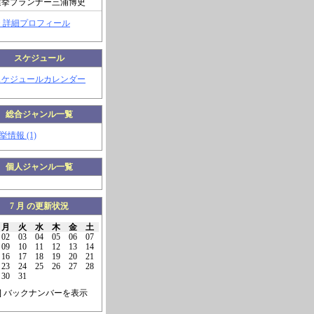
選挙プランナー三浦博史
> 詳細プロフィール
スケジュール
スケジュールカレンダー
総合ジャンル一覧
挙情報 (1)
個人ジャンル一覧
7 月 の更新状況
月
火
水
木
金
土
02
03
04
05
06
07
09
10
11
12
13
14
16
17
18
19
20
21
23
24
25
26
27
28
30
31
] バックナンバーを表示