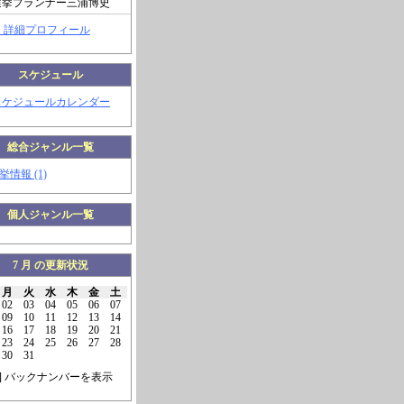
選挙プランナー三浦博史
> 詳細プロフィール
スケジュール
スケジュールカレンダー
総合ジャンル一覧
挙情報 (1)
個人ジャンル一覧
7 月 の更新状況
月
火
水
木
金
土
02
03
04
05
06
07
09
10
11
12
13
14
16
17
18
19
20
21
23
24
25
26
27
28
30
31
] バックナンバーを表示