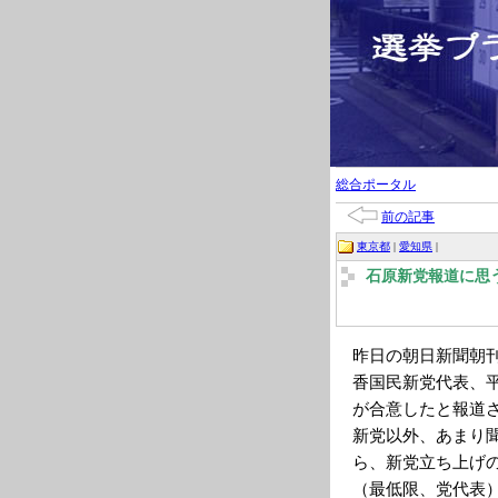
総合ポータル
前の記事
東京都
|
愛知県
|
石原新党報道に思
昨日の朝日新聞朝
香国民新党代表、
が合意したと報道
新党以外、あまり
ら、新党立ち上げ
（最低限、党代表