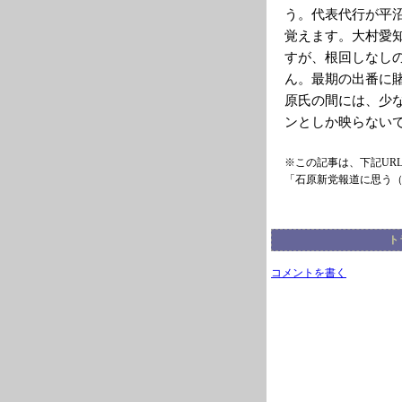
う。代表代行が平
覚えます。大村愛
すが、根回しなし
ん。最期の出番に
原氏の間には、少
ンとしか映らない
※この記事は、下記UR
「石原新党報道に思う
ト
コメントを書く