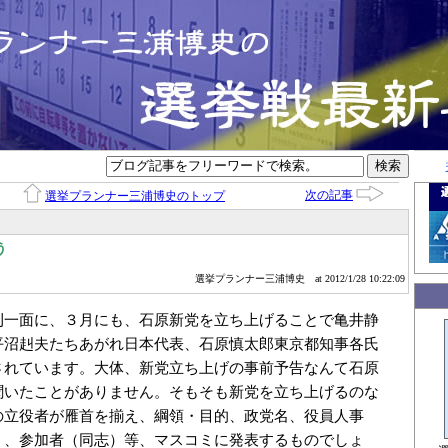
次の記事
選挙プランナー三浦博史のトップ
う
選挙プランナー三浦博史
at 2012/1/28 10:22:09
刊一面に、３月にも、石原新党を立ち上げることで亀井静
平沼赳夫たちあがれ日本代表、石原慎太郎東京都知事各氏
されています。大体、新党立ち上げの事前予告なんて石原
聞いたことがありません。そもそも新党を立ち上げるのな
の立役者が雁首を揃え、綱領・目的、政党名、役員人事
）、参加者（同志）等、マスコミに発表するものでしょ