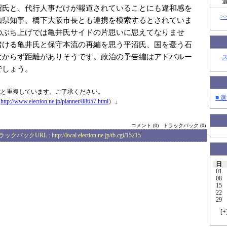
沼氏と、代行人事だけが報道されていることにも違和感を
>
知県知事、橋下大阪市長とも連携を模索するとされていま
のぶち上げでは亀井氏サイドの片思いに思えてなりませ
賭ける亀井氏と保守本流の再編を思う平沼氏、国を憂う石
なからず距離がありそうです。政治の予告編はアドバルー
でしょう。
Lと重複しています。ご了承ください。
■ 選
（
http://www.elec
tion.ne.jp/plan
ner/88657.html
）」
コメント (0)
トラックバック (0)
ラックバックURL :
http://local.election.ne.jp/tb.cgi/15215
日
01
08
15
22
29
[
+