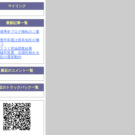
マイリンク
最新記事一覧
三浦博史ブログ移転のご案
名護市長選は渡具知氏が勝
か？
マスコミ世論調査結果
南城市長選、古謝氏敗れる
最近の選挙動向
最近のコメント一覧
近のトラックバック一覧