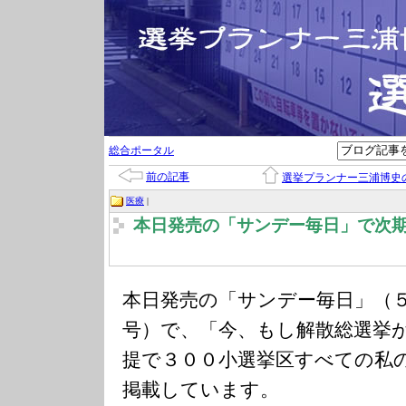
総合ポータル
前の記事
選挙プランナー三浦博史
医療
|
本日発売の「サンデー毎日」で次
本日発売の「サンデー毎日」（
号）で、「今、もし解散総選挙
提で３００小選挙区すべての私
掲載しています。