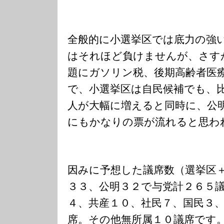
全般的に小選挙区では底力の強
はそれほど負けませんが、さす
題にガソリン税、後期高齢者医
で、小選挙区は自民候補でも、
人が大幅に増えると同時に、公
にもかなりの票が流れると思わ
因みに予想した議席数（選挙区
３３、公明３２で与党計２６５
４、共産１０、社民７、国民３
席。その他無所属１０議席です