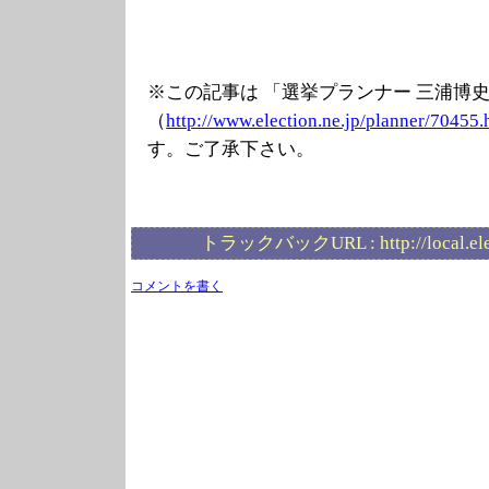
※この記事は 「選挙プランナー 三浦博
（
http://www.elec
tion.ne.jp/plan
ner/70455.
す。ご了承下さい。
トラックバックURL :
http://local.e
コメントを書く