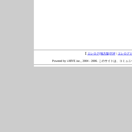
【
エレログ(地方版)TOP
|
エレログ
Powered by i-HIVE inc., 2004 - 2006. このサイトは