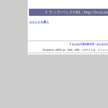
トラックバックURL :
http://local.e
コメントを書く
【
エレログ(地方版)TOP
|
エレログ
Powered by i-HIVE inc., 2004 - 2006. このサイトは