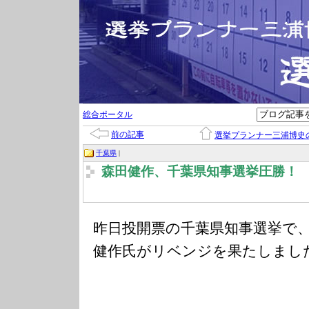
総合ポータル
前の記事
選挙プランナー三浦博史
千葉県
|
森田健作、千葉県知事選挙圧勝！
昨日投開票の千葉県知事選挙で
健作氏がリベンジを果たしまし