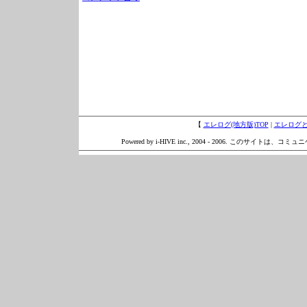
【
エレログ(地方版)TOP
|
エレログ
Powered by i-HIVE inc., 2004 - 2006. このサイトは