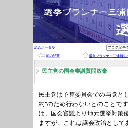
総合ポータル
前の記事
選挙プランナー三浦博史
民主党の国会審議質問放棄
民主党は予算委員会での与党とし
約”のため行わないとのことで
は、国会審議より地元選挙対策
ますが、これは議会政治として