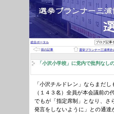
総合ポータル
前の記事
選挙プランナー三浦博史
「小沢小学校」に党内で批判なし
「小沢チルドレン」ならまだし
（１４３名）全員が本会議前の
でもが「指定席制」となり、さ
発言をしないように」との通達