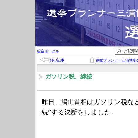
総合ポータル
前の記事
選挙プランナー三浦博史
ガソリン税、継続
昨日、鳩山首相はガソリン税な
続”する決断をしました。