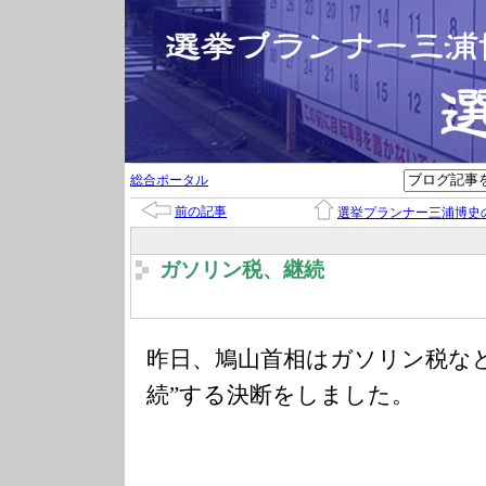
総合ポータル
前の記事
選挙プランナー三浦博史
ガソリン税、継続
昨日、鳩山首相はガソリン税な
続”する決断をしました。