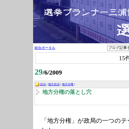
総合ポータル
15
29
/6/2009
自治
|
地方自治
|
地方分権
|
地方分権の落とし穴
「地方分権」が政局の一つのテ