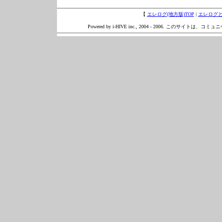
【
エレログ(地方版)TOP
|
エレログ
Powered by i-HIVE inc., 2004 - 2006. このサイトは