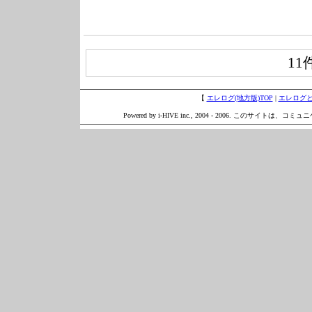
11
【
エレログ(地方版)TOP
|
エレログ
Powered by i-HIVE inc., 2004 - 2006. このサイトは