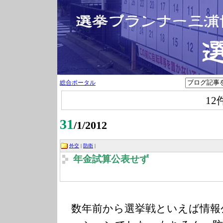
総合ポータル
12
31
/1/2012
外交
|
防衛
|
年金試算公表せず
数年前から選挙戦といえば情報