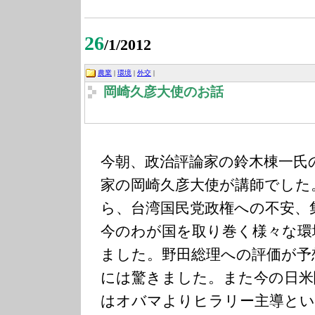
26
/1/2012
農業
|
環境
|
外交
|
岡崎久彦大使のお話
今朝、政治評論家の鈴木棟一氏
家の岡崎久彦大使が講師でした
ら、台湾国民党政権への不安、集
今のわが国を取り巻く様々な環
ました。野田総理への評価が予
には驚きました。また今の日米
はオバマよりヒラリー主導と