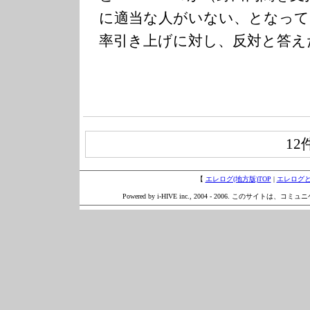
に適当な人がいない、となって
率引き上げに対し、反対と答え
12
【
エレログ(地方版)TOP
|
エレログ
Powered by i-HIVE inc., 2004 - 2006. このサイトは