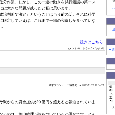
仕分作業。しかし、この一連の動きを試行錯誤の第一ス
には大きな問題が残ったと私は思います。
>
政治判断で決定」ということは当り前の話。それに科学
に限定していえば、これまで一部の和食しか食べていな
…
続きはこちら
コメント (0)
トラックバック (0)
■ 選
日
選挙プランナー三浦博史
at 2009/11/27 10:34:23
01
08
15
22
29
母親からの資金提供が９億円を超えると報道されていま
[
+
なるのは、鳩山総理が嘘をついているか否かです。どん