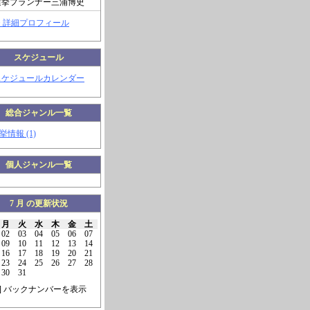
選挙プランナー三浦博史
> 詳細プロフィール
スケジュール
スケジュールカレンダー
総合ジャンル一覧
挙情報 (1)
個人ジャンル一覧
7 月 の更新状況
月
火
水
木
金
土
02
03
04
05
06
07
09
10
11
12
13
14
16
17
18
19
20
21
23
24
25
26
27
28
30
31
] バックナンバーを表示