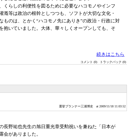
、くらしの利便性を図るために必要なハコモノやインフ
灌漑等は政治の根幹としつつも、ソフトが大切な文化・
なものは、とかく“ハコモノ先にありき”の政治・行政に対
を抱いていました。大体、華々しくオープンしても、そ
続きはこちら
コメント (0)
トラックバック (0)
選挙プランナー三浦博史
at 2009/11/18 11:03:52
の長野祐也先生の旭日重光章受勲祝いを兼ねた「日本が
露会がありました。