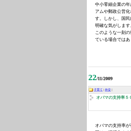
中小零細企業の年
アムや郵政公営化
す。しかし、国民
明確な気がします
このような一刻の
ている場合ではあ
22
/11/2009
子育て
|
外交
|
オバマの支持率５
オバマの支持率が