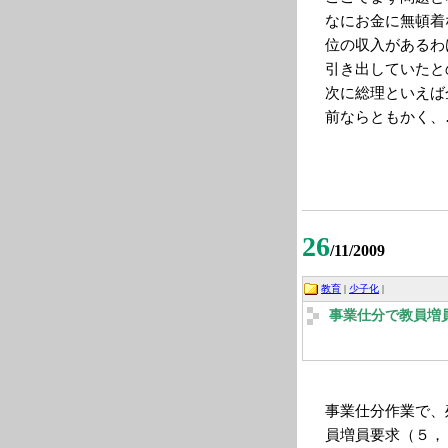
なにお金に無頓着
位の収入があるわ
引き出していたと
次に総理といえば
前ならともかく、
26
/11/2009
教育
|
少子化
|
事業仕分で教員増
事業仕分作業で、
員増員要求（５，