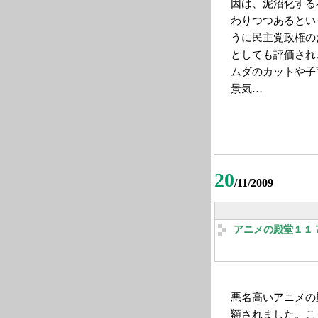
因は、泥沼化する
わりつつあるとい
うに民主党政権の
としても評価され
ムダのカットや子
景気…
20
/11/2009
アニメの殿堂１１
悪名高いアニメの
額されました。こ