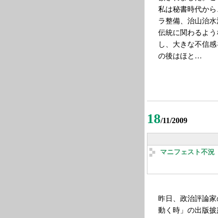
私は秘書時代から
ラ整備、治山治水
伝統に関わるよう
し、大きな不信感
の後はほと…
18
/11/2009
マニフェスト不況
昨日、政治評論家
動く時」の出版披