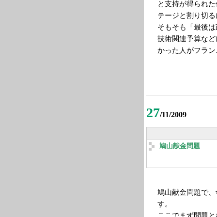
と支持が得られた
テージと割り切る
そもそも「最後は
技術関連予算など
かった人がフラン
27
/11/2009
鳩山献金問題
鳩山献金問題で、
す。
ここでまず問題と