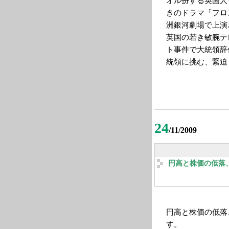
オル扮する英国人
きのドラマ「フロ
洲銀河劇場で上演
英国の若き敏腕テ
ト事件で大統領辞
統領に挑む、緊迫
24
/11/2009
円高と株価の低落
円高と株価の低落
す。