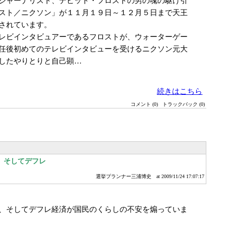
ジャーナリスト、デビット・フロストの男の魂の駆け引
スト／ニクソン」が１１月１９日～１２月５日まで天王
されています。
レビインタビュアーであるフロストが、ウォーターゲー
任後初めてのテレビインタビューを受けるニクソン元大
したやりとりと自己顕…
続きはこちら
コメント (0)
トラックバック (0)
、そしてデフレ
選挙プランナー三浦博史
at 2009/11/24 17:07:17
、そしてデフレ経済が国民のくらしの不安を煽っていま