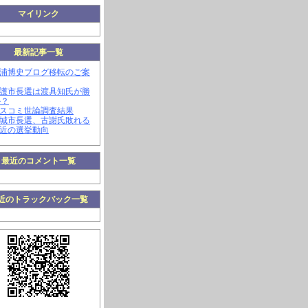
マイリンク
最新記事一覧
三浦博史ブログ移転のご案
名護市長選は渡具知氏が勝
か？
マスコミ世論調査結果
南城市長選、古謝氏敗れる
最近の選挙動向
最近のコメント一覧
近のトラックバック一覧