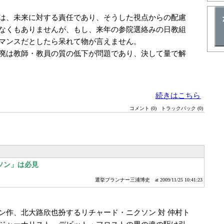
は、未来に対する責任であり、そうした視点からの配慮
なくもありませんが、もし、来年の参院選絡みの日教組
マンスだとしたら呆れて物が言えません。
廃は教師・教員の質の低下が問題であり、決して量で解
続きはこちら
コメント (0)
トラックバック (0)
ソン」は必見
選挙プランナー三浦博史
at 2009/11/25 10:41:23
ン作、北大路欣也扮するリチャード・ニクソン 対 仲村ト