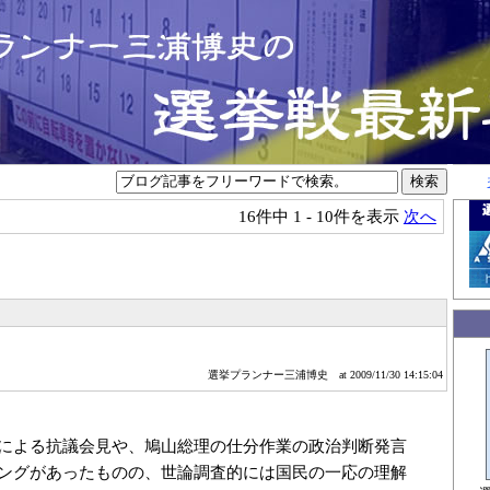
16件中
1 - 10件を表示
次へ
選挙プランナー三浦博史
at 2009/11/30 14:15:04
による抗議会見や、鳩山総理の仕分作業の政治判断発言
ングがあったものの、世論調査的には国民の一応の理解