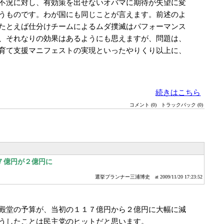
不況に対し、有効策を出せないオバマに期待が失望に変
うものです。わが国にも同じことが言えます。前述のよ
たとえば仕分けチームによるムダ撲滅はパフォーマンス
、それなりの効果はあるようにも思えますが、問題は、
育て支援マニフェストの実現といったやりくり以上に、
続きはこちら
コメント (0)
トラックバック (0)
７億円が２億円に
選挙プランナー三浦博史
at 2009/11/20 17:23:52
殿堂の予算が、当初の１１７億円から２億円に大幅に減
うしたことは民主党のヒットだと思います。