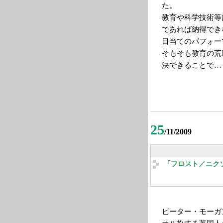
た。
教育や科学技術等
であれば納得でき
目当てのパフォー
そもそも教育の荒
決できることで…
25
/11/2009
「フロスト／ニク
ピーター・モーガ