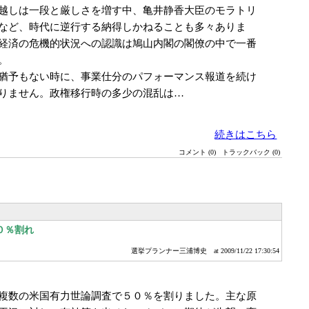
越しは一段と厳しさを増す中、亀井静香大臣のモラトリ
など、時代に逆行する納得しかねることも多々ありま
経済の危機的状況への認識は鳩山内閣の閣僚の中で一番
。
猶予もない時に、事業仕分のパフォーマンス報道を続け
りません。政権移行時の多少の混乱は…
続きはこちら
コメント (0)
トラックバック (0)
０％割れ
選挙プランナー三浦博史
at 2009/11/22 17:30:54
複数の米国有力世論調査で５０％を割りました。主な原