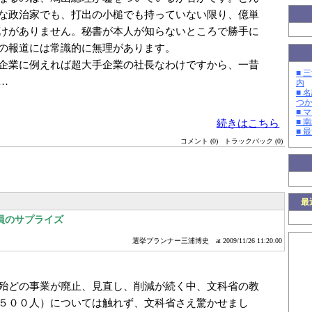
な政治家でも、打出の小槌でも持っていない限り、億単
けがありません。秘書が本人が知らないところで勝手に
の報道には常識的に無理があります。
企業に例えれば超大手企業の社長なわけですから、一昔
■ 
…
内
■ 
つ
■ 
■ 
続きはこちら
■ 
コメント (0)
トラックバック (0)
最
員のサプライズ
選挙プランナー三浦博史
at 2009/11/26 11:20:00
殆どの事業が廃止、見直し、削減が続く中、文科省の教
５００人）については触れず、文科省さえ驚かせまし