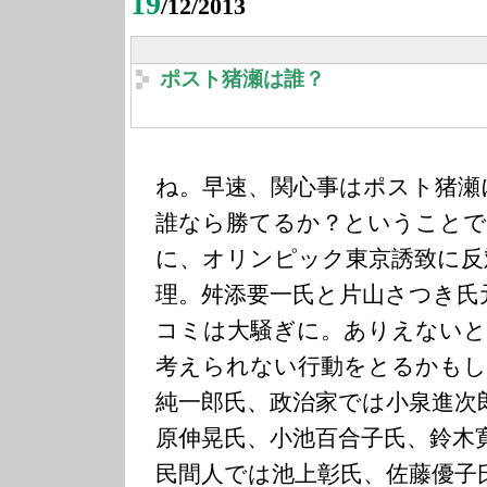
19
/12/2013
ポスト猪瀬は誰？
ね。早速、関心事はポスト猪瀬
誰なら勝てるか？ということで
に、オリンピック東京誘致に反
理。舛添要一氏と片山さつき氏
コミは大騒ぎに。ありえないと
考えられない行動をとるかもし
純一郎氏、政治家では小泉進次
原伸晃氏、小池百合子氏、鈴木
民間人では池上彰氏、佐藤優子